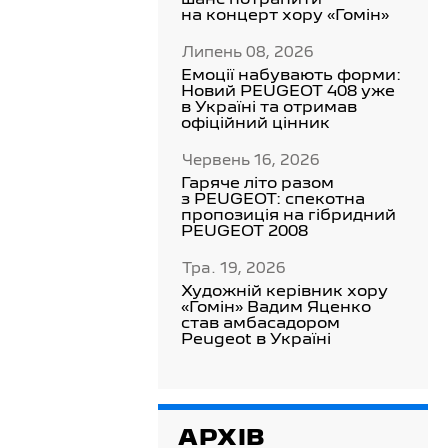
шанс потрапити
на концерт хору «Гомін»
Липень 08, 2026
Емоції набувають форми:
Новий PEUGEOT 408 уже
в Україні та отримав
офіційний цінник
Червень 16, 2026
Гаряче літо разом
з PEUGEOT: спекотна
пропозиція на гібридний
PEUGEOT 2008
Тра. 19, 2026
Художній керівник хору
«Гомін» Вадим Яценко
став амбасадором
Peugeot в Україні
АРХІВ