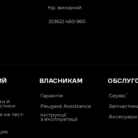
Нд: вихідний
(0362) 460-960
ИЙ
ВЛАСНИКАМ
ОБСЛУГ
Д
®
Гарантія
Сервіс
ти й
стики
Peugeot Assistance
Запчастин
 на тест-
Інструкції
Аксесуари
з експлуатації
цію