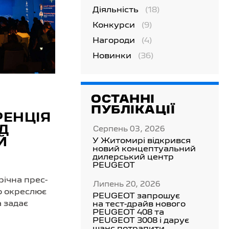
Діяльність
(18)
Конкурси
(9)
Нагороди
(4)
Новинки
(36)
ОСТАННІ
ПУБЛІКАЦІЇ
РЕНЦІЯ
ІД
Серпень 03, 2026
Й
У Житомирі відкрився
новий концептуальний
дилерський центр
PEUGEOT
річна прес-
Липень 20, 2026
що окреслює
PEUGEOT запрошує
а задає
на тест-драйв нового
PEUGEOT 408 та
PEUGEOT 3008 і дарує