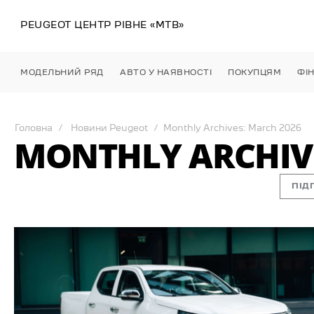
PEUGEOT ЦЕНТР
РІВНЕ
«МТВ»
МОДЕЛЬНИЙ РЯД
АВТО У НАЯВНОСТІ
ПОКУПЦЯМ
ФІ
Головна
Новини Peugeot
Monthly Archives: March 2026
MONTHLY ARCHIVE
ПІД