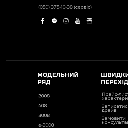
(050) 375-10-38 (сервіс)
facebook
facebook-
instagram
youtube
business
messenger
МОДЕЛЬНИЙ
ШВИДК
РЯД
ПЕРЕХІ
Прайс-лис
2008
характери
408
Записатися
драйв
3008
Замовити
консульта
e-3008