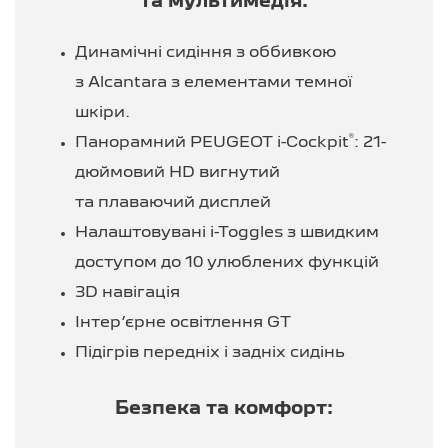
та мультимедія:
Динамічні сидіння з оббивкою
з Alcantara з елементами темної
шкіри.
®
Панорамний PEUGEOT i-Cockpit
: 21-
дюймовий HD вигнутий
та плаваючий дисплей
Налаштовувані i-Toggles з швидким
доступом до 10 улюблених функцій
3D навігація
Інтер’єрне освітлення GT
Підігрів передніх і задніх сидінь
Безпека та комфорт: