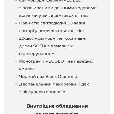
Світлодіодні фари PIXEL LED
з розширеними денними ходовими
вогнями у вигляді «трьох кігтів»
Повністю світлодіодні 3D задні
ліхтарі у вигляді «трьох кігтів»
20-дюймові чорні легкосплавні
диски SOFIA з алмазним
фрезеруванням
Монограми PEUGEOT на передніх
крилах
Чорний дах Black Diamond
Двопанельний панорамний дах
з відсувною панеллю
Внутрішнє обладнання