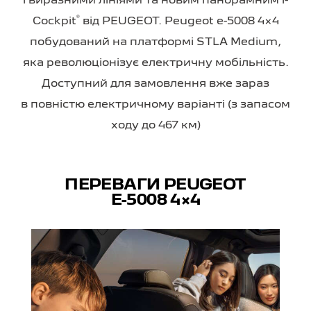
і виразними лініями та новим панорамним i-
®
Cockpit
від PEUGEOT. Peugeot
e-5008 4×4
побудований на платформі STLA Medium,
яка революціонізує електричну мобільність.
Доступний для замовлення вже зараз
в повністю електричному варіанті (з запасом
ходу до 467 км)
ПЕРЕВАГИ PEUGEOT
E-5008 4×4