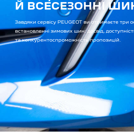
Й ВСЕСЕЗОННІ ШИ
Завдяки сервісу PEUGEOT ви отримаєте три о
встановленні зимових шин: досвід, доступніст
та конкурентоспроможність пропозицій.