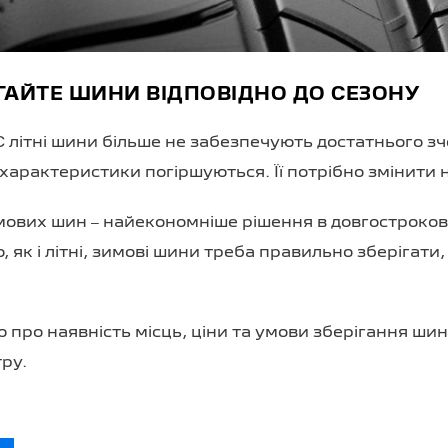
ІГАЙТЕ ШИНИ ВІДПОВІДНО ДО СЕЗОНУ
 літні шини більше не забезпечують достатнього зч
і характеристики погіршуються. Її потрібно змінити 
ових шин ‒ найекономніше рішення в довгострокові
 як і літні, зимові шини треба правильно зберігати,
про наявність місць, ціни та умови зберігання шин
ру.