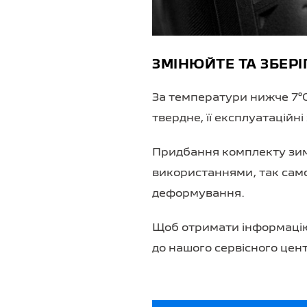
ЗМІНЮЙТЕ ТА ЗБЕР
За температури нижче 7°C
твердне, її експлуатаційн
Придбання комплекту зим
використаннями, так само,
деформування.
Щоб отримати інформацію 
до нашого сервісного цент