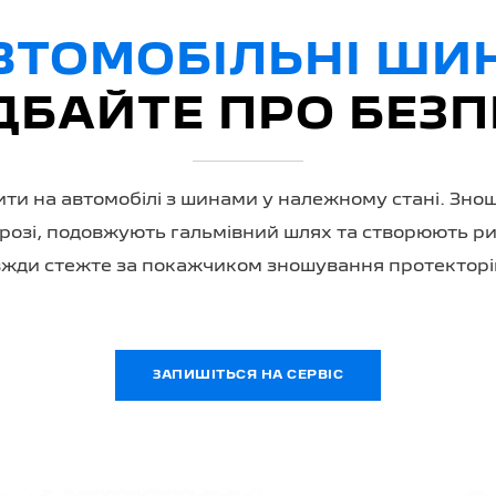
ВТОМОБІЛЬНІ ШИ
ДБАЙТЕ ПРО БЕЗП
ти на автомобілі з шинами у належному стані. Зно
дорозі, подовжують гальмівний шлях та створюють 
авжди стежте за покажчиком зношування протекторі
ЗАПИШІТЬСЯ НА СЕРВІС