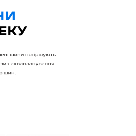
НИ
ЕКУ
шені шини погіршують
ризик аквапланування
в шин.