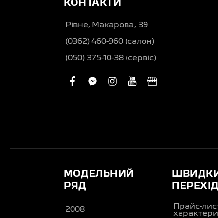
КОНТАКТИ
Рівне, Макарова, 39
(0362) 460-960 (салон)
(050) 375-10-38 (сервіс)
facebook
facebook-
instagram
youtube
business
messenger
МОДЕЛЬНИЙ
ШВИДК
РЯД
ПЕРЕХІ
Прайс-лис
2008
характери