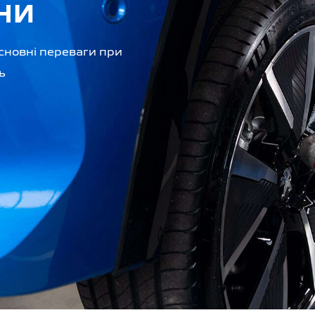
НИ
сновні переваги при
ь