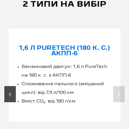
2 ТИПИ НА ВИБІР
1,6 Л PURETECH (180 К. С.)
АКПП-6
Бензиновий двигун: 1,6 л PureTech
на 180 к. с. з АКПП-6
Споживання пального (змішаний
цикл): від 7,9 л/100 км
‹
›
Вміст CO₂: від 180 г/км