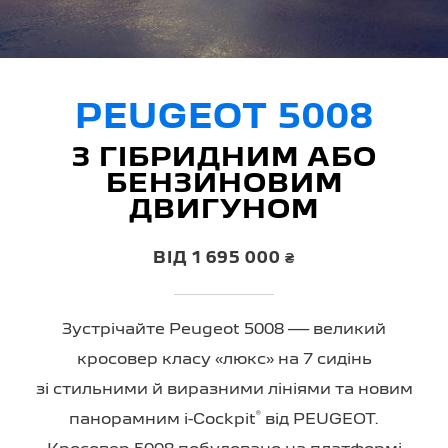
PEUGEOT 5008
З ГІБРИДНИМ АБО
БЕНЗИНОВИМ
ДВИГУНОМ
ВІД 1 695 000 ₴
Зустрічайте Peugeot 5008 — великий
кросовер класу «люкс» на 7 сидінь
зі стильними й виразними лініями та новим
®
панорамним i-Cockpit
від PEUGEOT.