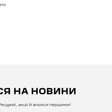
вто
СЯ НА НОВИНИ
eugeot, акції й анонси першими!