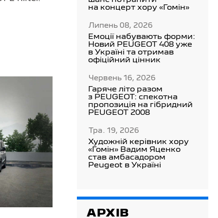
шанс потрапити
на концерт хору «Гомін»
Липень 08, 2026
Емоції набувають форми:
Новий PEUGEOT 408 уже
в Україні та отримав
офіційний цінник
Червень 16, 2026
Гаряче літо разом
з PEUGEOT: спекотна
пропозиція на гібридний
PEUGEOT 2008
Тра. 19, 2026
Художній керівник хору
«Гомін» Вадим Яценко
став амбасадором
Peugeot в Україні
АРХІВ