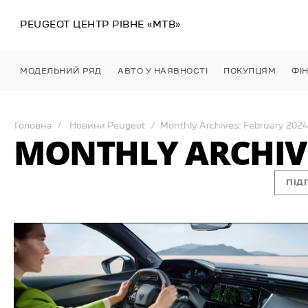
PEUGEOT ЦЕНТР
РІВНЕ
«МТВ»
МОДЕЛЬНИЙ РЯД
АВТО У НАЯВНОСТІ
ПОКУПЦЯМ
ФІ
Головна
Новини Peugeot
Monthly Archives: February 2024
MONTHLY ARCHIVE
ПІД