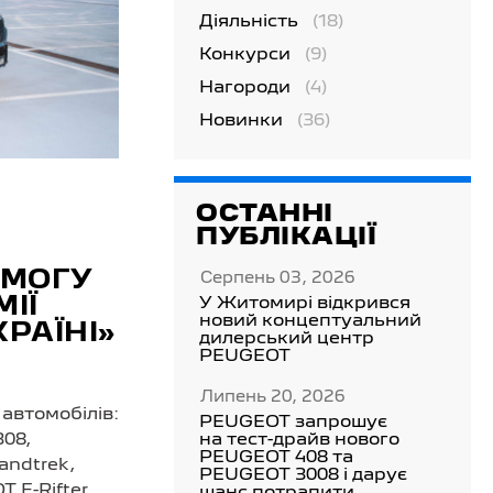
Діяльність
(18)
Конкурси
(9)
Нагороди
(4)
Новинки
(36)
ОСТАННІ
ПУБЛІКАЦІЇ
ЕМОГУ
Серпень 03, 2026
ІЇ
У Житомирі відкрився
новий концептуальний
РАЇНІ»
дилерський центр
PEUGEOT
Липень 20, 2026
автомобілів:
PEUGEOT запрошує
на тест-драйв нового
08,
PEUGEOT 408 та
andtrek,
PEUGEOT 3008 і дарує
 E-Rifter.