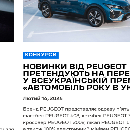
КОНКУРСИ
НОВИНКИ ВІД PEUGEOT
ПРЕТЕНДУЮТЬ НА ПЕР
У ВСЕУКРАЇНСЬКІЙ ПРЕМ
«АВТОМОБІЛЬ РОКУ В УК
Лютий 14, 2024
Бренд PEUGEOT представляє одразу п’ять 
фастбек PEUGEOT 408, хетчбек PEUGEOT 3
кросовер PEUGEOT 2008, пікап PEUGEOT L
а також 100% електричний мінівен PEUGEOT
гу для