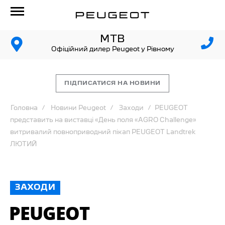
МТВ
Офіційний дилер Peugeot у Рівному
ПІДПИСАТИСЯ НА НОВИНИ
Головна
Новини Peugeot
Заходи
PEUGEOT
представить на виставці «День поля «AGRO Challenge»
витривалий повноприводний пікап PEUGEOT Landtrek
ЛЮТИЙ
ЗАХОДИ
PEUGEOT