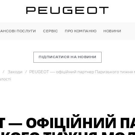
НАНСОВІ ПОСЛУГИ
СЕРВІС
ПРО КОМПАНІЮ
НОВИНИ
ПІДПИСАТИСЯ НА НОВИНИ
Заходи
PEUGEOT — офіційний партнер Паризького тижня 
алості
T — ОФІЦІЙНИЙ П