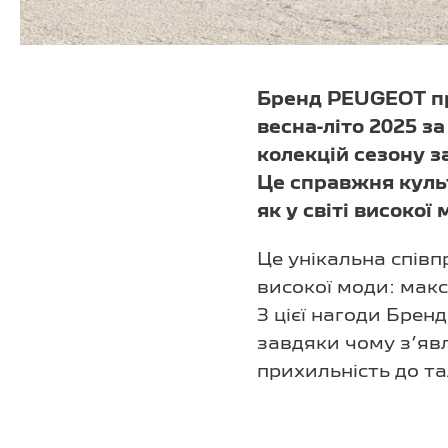
Бренд PEUGEOT пр
весна-літо 2025 з
колекцій сезону з
Це справжня кул
як у світі високої
Це унікальна співп
високої моди: макс
З цієї нагоди Бре
завдяки чому з’яв
прихильність до та