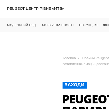
PEUGEOT ЦЕНТР
РІВНЕ
«МТВ»
МОДЕЛЬНИЙ РЯД
АВТО У НАЯВНОСТІ
ПОКУПЦЯМ
ФІ
Головна
Новини Peugeot
захоплення, емоцій, доскон
ЗАХОДИ
PEUGEO