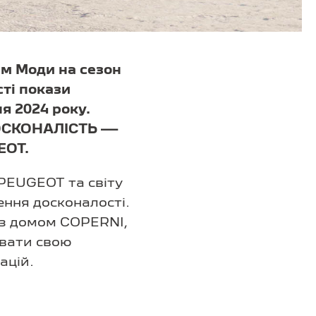
м Моди на сезон
сті покази
ня 2024 року.
ДОСКОНАЛІСТЬ —
EOT.
 PEUGEOT та світу
ення досконалості.
 з домом COPERNI,
увати свою
ацій.