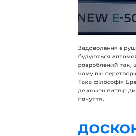
Задоволення є руш
будуються автомо
розроблений так, 
чому він перетвор
Така філософія Бре
де кожен витвір д
почуття.
ДОСКОН