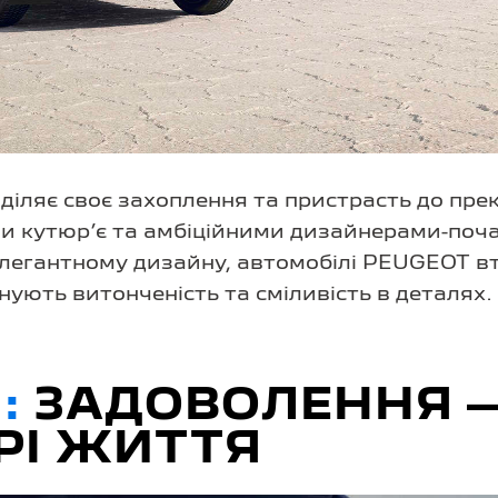
іляє своє захоплення та пристрасть до пре
и кутюр’є та амбіційними дизайнерами-поч
елегантному дизайну, автомобілі PEUGEOT в
нують витонченість та сміливість в деталях.
:
ЗАДОВОЛЕННЯ 
РІ ЖИТТЯ