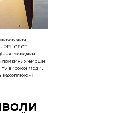
вколо якої
ль PEUGEOT
іння, завдяки
 приємних емоцій.
іту високої моди,
а захоплюючі
МВОЛИ