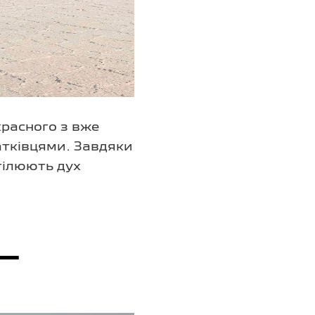
красного з вже
атківцями. Завдяки
тілюють дух
—