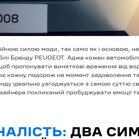
ійною силою моди, так само як і основою, на
білі Бренду PEUGEOT. Адже кожен автомобі
щоб пропонувати виняткові враження від вод
ює кожну подорож на момент задоволення та
нду ідеально узгоджується з самою суттю св
изайнера покликаний пробуджувати емоції т
АЛІСТЬ:
ДВА СИ