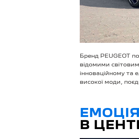
Бренд PEUGEOT под
відомими світовим
інноваційному та 
високої моди, поєд
ЕМОЦІЯ
В ЦЕНТ