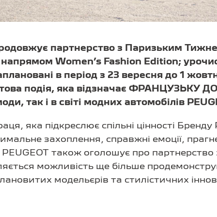
одовжує партнерство з Паризьким Тижне
а напрямом Women’s Fashion Edition; урочи
аплановані в період з 23 вересня до 1 жовт
ьтова подія, яка відзначає ФРАНЦУЗЬКУ 
 моди, так і в світі модних автомобілів PEUG
раця, яка підкреслює спільні цінності Бренду
имальне захоплення, справжні емоції, прагн
нд PEUGEOT також оголошує про партнерство
ляється можливість ще більше продемонстр
лановитих модельєрів та стилістичних іннов